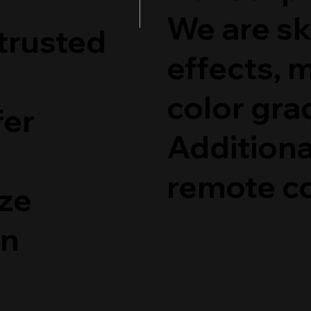
We are ski
 trusted
effects, 
color gra
fer
Additiona
remote co
ize
on