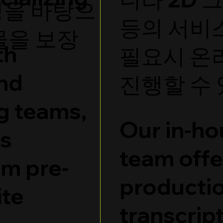
성을 바탕으
등의 서비
물을 보장
th
필요시 온
and
진행할 수
g teams,
Our in-ho
s
team offe
m pre-
productio
ite
transcript