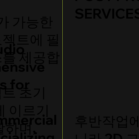
SERVICE
어가 가능한
로젝트에 필
udio
스를 제공합
hensive
s for
젝트 초기
에 이르기
mmercial
후반작업에
괄하며,
cializing
니라 2D 