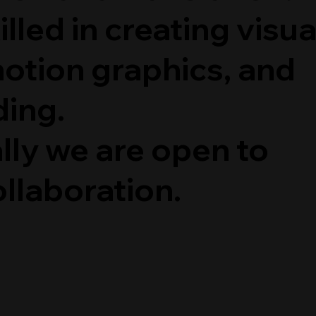
lled in creating visua
motion graphics, and
ding.
lly we are open to
llaboration.