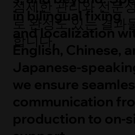
섬세한 관리와 전문
in bilingual fixing
로 완성도 있는 결과
and localization wi
합니다.
English, Chinese, 
Japanese-speakin
we ensure seamles
communication fro
production to on-s